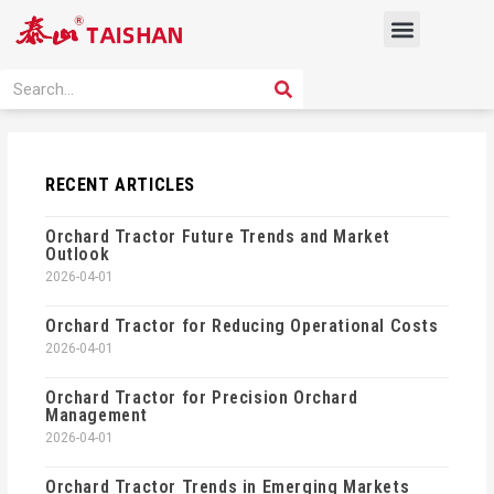
Skip
Menu
to
content
PRODUCT SOLUTION
SEARCH
Search
RECENT ARTICLES
Orchard Tractor Future Trends and Market
Outlook
2026-04-01
Orchard Tractor for Reducing Operational Costs
2026-04-01
Orchard Tractor for Precision Orchard
Management
2026-04-01
Orchard Tractor Trends in Emerging Markets