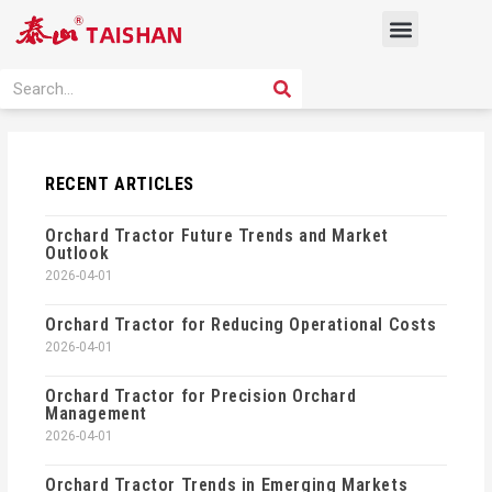
Skip
Menu
to
content
PRODUCT SOLUTION
SEARCH
Search
RECENT ARTICLES
Orchard Tractor Future Trends and Market
Outlook
2026-04-01
Orchard Tractor for Reducing Operational Costs
2026-04-01
Orchard Tractor for Precision Orchard
Management
2026-04-01
Orchard Tractor Trends in Emerging Markets