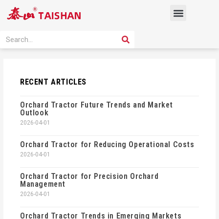
Skip
Menu
to
content
PRODUCT SOLUTION
SEARCH
Search
RECENT ARTICLES
Orchard Tractor Future Trends and Market
Outlook
2026-04-01
Orchard Tractor for Reducing Operational Costs
2026-04-01
Orchard Tractor for Precision Orchard
Management
2026-04-01
Orchard Tractor Trends in Emerging Markets