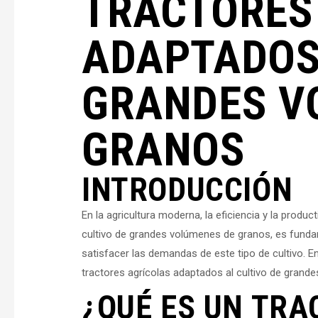
TRACTORES
ADAPTADOS 
GRANDES V
GRANOS
INTRODUCCIÓN
En la agricultura moderna, la eficiencia y la product
cultivo de grandes volúmenes de granos, es funda
satisfacer las demandas de este tipo de cultivo. En
tractores agrícolas adaptados al cultivo de grand
¿QUÉ ES UN TRA