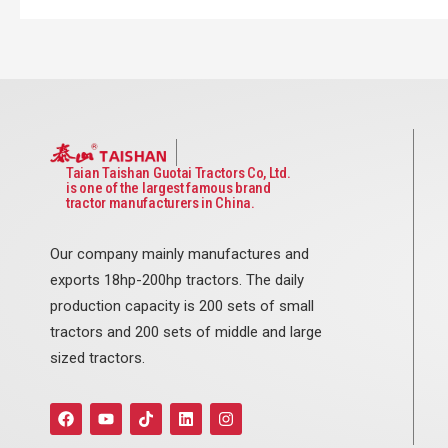
Taian Taishan Guotai Tractors Co, Ltd.
is one of the largest famous brand
tractor manufacturers in China.
Our company mainly manufactures and
exports 18hp-200hp tractors. The daily
production capacity is 200 sets of small
tractors and 200 sets of middle and large
sized tractors.
F
Y
T
L
I
a
o
i
i
n
c
u
k
n
s