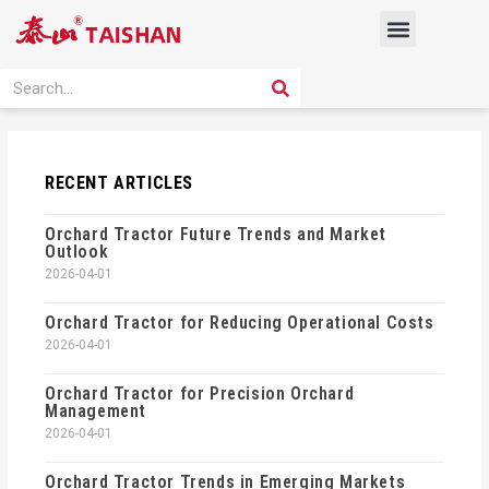
Skip
Menu
to
content
PRODUCT SOLUTION
SEARCH
Search
RECENT ARTICLES
Orchard Tractor Future Trends and Market
Outlook
2026-04-01
Orchard Tractor for Reducing Operational Costs
2026-04-01
Orchard Tractor for Precision Orchard
Management
2026-04-01
Orchard Tractor Trends in Emerging Markets