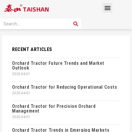
Skip
Menu
to
content
PRODUCT SOLUTION
SEARCH
Search
RECENT ARTICLES
Orchard Tractor Future Trends and Market
Outlook
2026-04-01
Orchard Tractor for Reducing Operational Costs
2026-04-01
Orchard Tractor for Precision Orchard
Management
2026-04-01
Orchard Tractor Trends in Emerging Markets