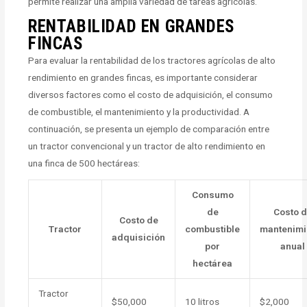
permite realizar una amplia variedad de tareas agrícolas.
RENTABILIDAD EN GRANDES
FINCAS
Para evaluar la rentabilidad de los tractores agrícolas de alto
rendimiento en grandes fincas, es importante considerar
diversos factores como el costo de adquisición, el consumo
de combustible, el mantenimiento y la productividad. A
continuación, se presenta un ejemplo de comparación entre
un tractor convencional y un tractor de alto rendimiento en
una finca de 500 hectáreas:
Consumo
de
Costo 
Costo de
Tractor
combustible
mantenimi
adquisición
por
anual
hectárea
Tractor
$50,000
10 litros
$2,000