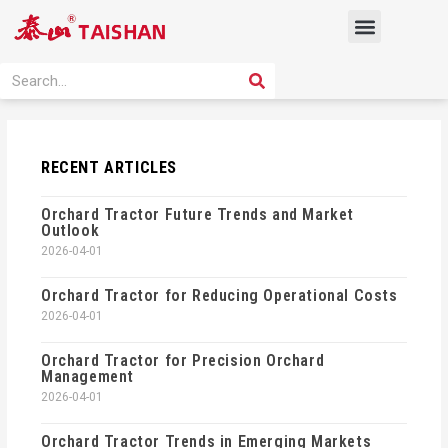
Skip
Menu
to
content
PRODUCT SOLUTION
SEARCH
Search
RECENT ARTICLES
Orchard Tractor Future Trends and Market
Outlook
2026-04-01
Orchard Tractor for Reducing Operational Costs
2026-04-01
Orchard Tractor for Precision Orchard
Management
2026-04-01
Orchard Tractor Trends in Emerging Markets