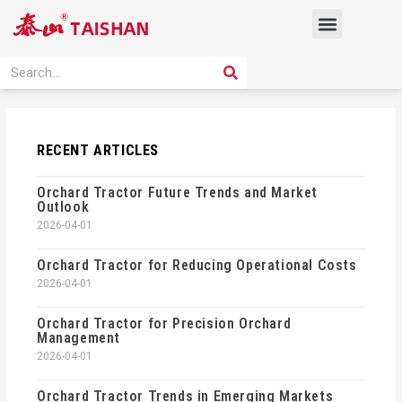
Skip
Menu
to
content
PRODUCT SOLUTION
SEARCH
Search
RECENT ARTICLES
Orchard Tractor Future Trends and Market
Outlook
2026-04-01
Orchard Tractor for Reducing Operational Costs
2026-04-01
Orchard Tractor for Precision Orchard
Management
2026-04-01
Orchard Tractor Trends in Emerging Markets