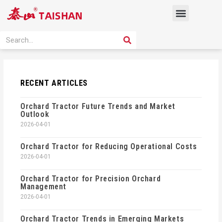
Skip
Menu
to
content
PRODUCT SOLUTION
SEARCH
Search
RECENT ARTICLES
Orchard Tractor Future Trends and Market
Outlook
2026-04-01
Orchard Tractor for Reducing Operational Costs
2026-04-01
Orchard Tractor for Precision Orchard
Management
2026-04-01
Orchard Tractor Trends in Emerging Markets