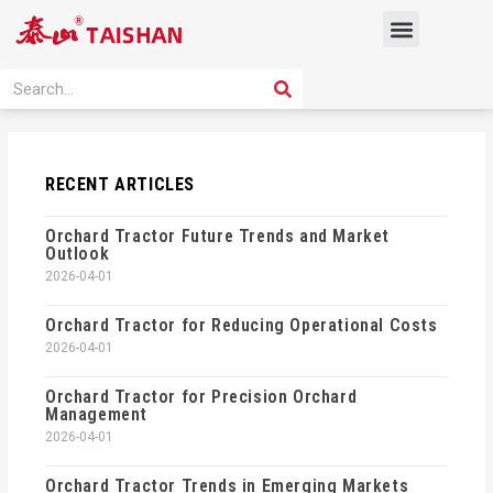
Skip
Menu
to
content
PRODUCT SOLUTION
SEARCH
Search
RECENT ARTICLES
Orchard Tractor Future Trends and Market
Outlook
2026-04-01
Orchard Tractor for Reducing Operational Costs
2026-04-01
Orchard Tractor for Precision Orchard
Management
2026-04-01
Orchard Tractor Trends in Emerging Markets