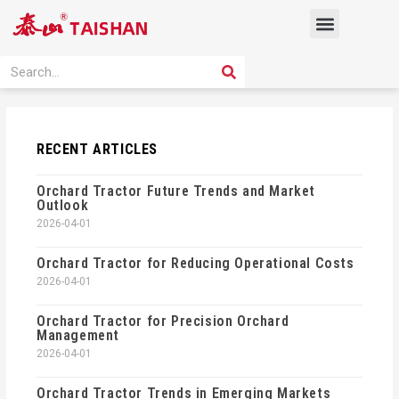
Skip
Menu
to
content
PRODUCT SOLUTION
SEARCH
Search
RECENT ARTICLES
Orchard Tractor Future Trends and Market
Outlook
2026-04-01
Orchard Tractor for Reducing Operational Costs
2026-04-01
Orchard Tractor for Precision Orchard
Management
2026-04-01
Orchard Tractor Trends in Emerging Markets