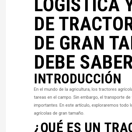
LOGÍSTICA 
DE TRACTO
DE GRAN TA
DEBE SABE
INTRODUCCIÓN
En el mundo de la agricultura, los tractores agríc
tareas en el campo. Sin embargo, el transporte de
importantes. En este artículo, exploraremos todo l
agrícolas de gran tamaño.
¿QUÉ ES UN TRA