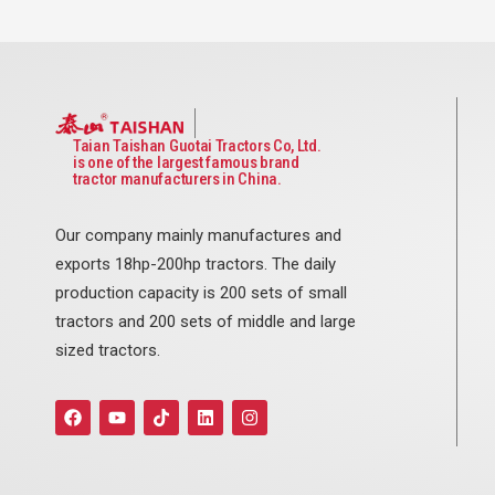
Taian Taishan Guotai Tractors Co, Ltd.
is one of the largest famous brand
tractor manufacturers in China.
Our company mainly manufactures and
exports 18hp-200hp tractors. The daily
production capacity is 200 sets of small
tractors and 200 sets of middle and large
sized tractors.
F
Y
T
L
I
a
o
i
i
n
c
u
k
n
s
e
t
t
k
t
b
u
o
e
a