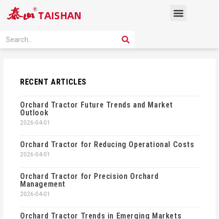
Skip
Menu
to
content
PRODUCT SOLUTION
SEARCH
Search
RECENT ARTICLES
Orchard Tractor Future Trends and Market
Outlook
2026-04-01
Orchard Tractor for Reducing Operational Costs
2026-04-01
Orchard Tractor for Precision Orchard
Management
2026-04-01
Orchard Tractor Trends in Emerging Markets