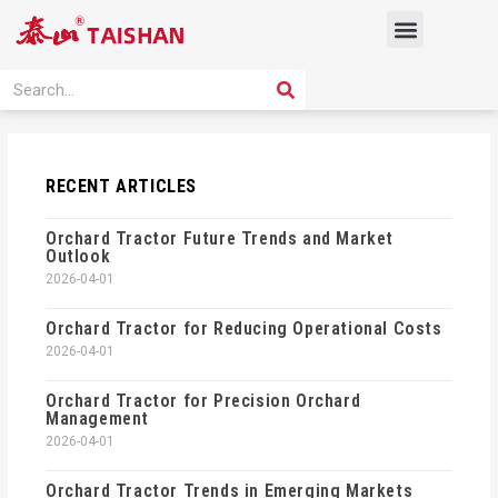
Skip
Menu
to
content
PRODUCT SOLUTION
SEARCH
Search
RECENT ARTICLES
Orchard Tractor Future Trends and Market
Outlook
2026-04-01
Orchard Tractor for Reducing Operational Costs
2026-04-01
Orchard Tractor for Precision Orchard
Management
2026-04-01
Orchard Tractor Trends in Emerging Markets